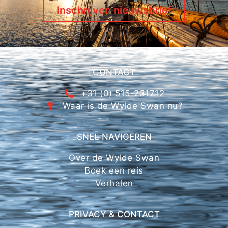
Inschrijven nieuwsbrief
CONTACT
+31 (0) 515-231712
Waar is de Wylde Swan nu?
SNEL NAVIGEREN
Over de Wylde Swan
Boek een reis
Verhalen
PRIVACY & CONTACT