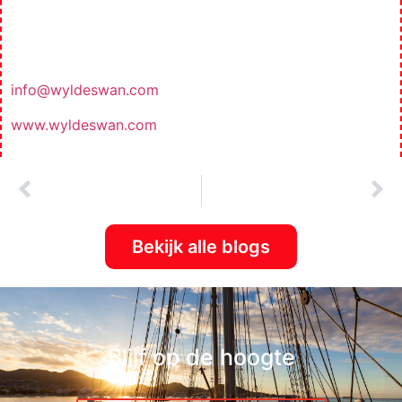
Inquire about possibilities to sail aboard Wylde Swan.
info@wyldeswan.com
www.wyldeswan.com
VORIGE BLOG
VOLGENDE BLOG
SAIL 2020!
Vast op een zeilschip in de Cariben door corona: dé oplossing voor 25 Nederlandse kinderen aan boord van de Wylde Swan
Bekijk alle blogs
Blijf op de hoogte