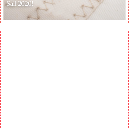
Sail 2020!
Step aboard the Wylde Swan during SAIL Amsterdam
from August 12 to August 16 2020.
For the 10th time Amsterdam is the backdrop for
international Tall Ships, the sailing heritage and naval
ships. Experience this grand event of the Netherlands.
SAIL connects you with ships, crews and visitors from
all over the world. Do you sail along?