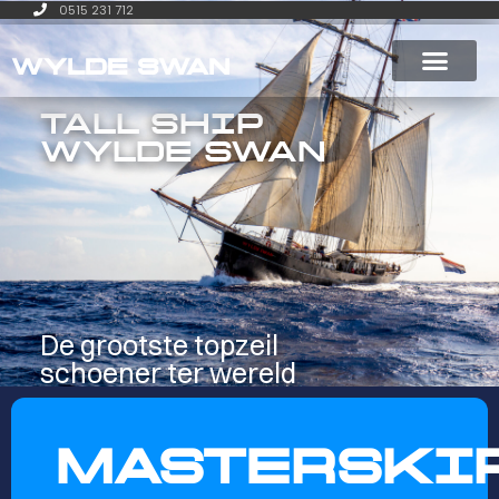
0515 231 712
WYLDE SWAN
TALL SHIP
WYLDE SWAN
De grootste topzeil
schoener ter wereld
MASTERSKI