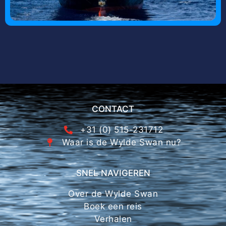
CONTACT
+31 (0) 515-231712
Waar is de Wylde Swan nu?
SNEL NAVIGEREN
Over de Wylde Swan
Boek een reis
Verhalen