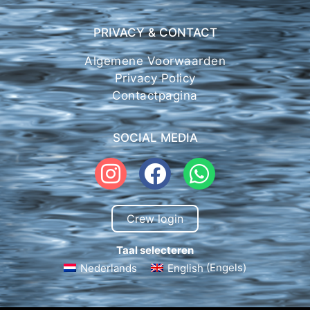
PRIVACY & CONTACT
Algemene Voorwaarden
Privacy Policy
Contactpagina
SOCIAL MEDIA
Crew login
Taal selecteren
Nederlands
English
(
Engels
)