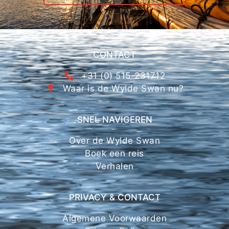
CONTACT
+31 (0) 515-231712
Waar is de Wylde Swan nu?
SNEL NAVIGEREN
Over de Wylde Swan
Boek een reis
Verhalen
PRIVACY & CONTACT
Algemene Voorwaarden